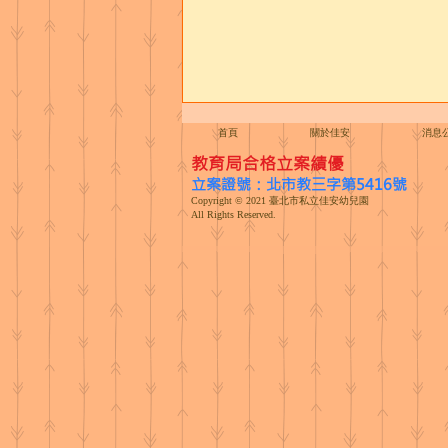
首頁
關於佳安
消息
​教育局合格立案績優
立案證號：北市教三字第5416號
Copyright © 2021 臺北市私立佳安幼兒園
All Rights Reserved.
8月餐點內容