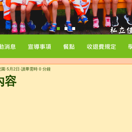
動消息
宣導事項
餐點
收退費規定
兒園
5月2日
讀畢需時 0 分鐘
內容