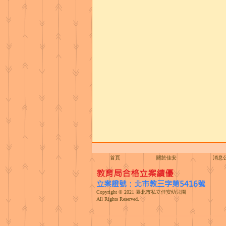
首頁
關於佳安
消息
​教育局合格立案績優
立案證號：北市教三字第5416號
Copyright © 2021 臺北市私立佳安幼兒園
收退費規定
All Rights Reserved.