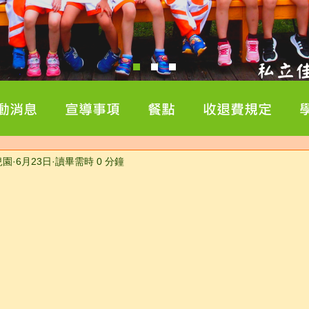
動消息
宣導事項
餐點
收退費規定
兒園
6月23日
讀畢需時 0 分鐘